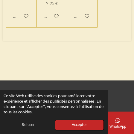
9,95 €
Ajouter au panier
Ajouter au panier
Ajouter au panier
© 2022 - 2026 Le royaume du dé
Ce site Web utilise des cookies pour améliorer votre
Propulsé par
Webador
expérience et afficher des publicités personnalisées. En
cliquant sur "Accepter", vous consentez à l'utilisation de
tous les cookies.
Refuser
Accepter
E-mail
Téléphone
Carte
Facebook
WhatsApp