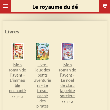
Passer
Le royaume du dé
au
contenu
principal
Livres
Mon
Livre-
Mon
roman de
jeux des
roman de
l'avent -
petits
l'avent -
L'immeu
aventurie
Le noël
ble
rs - Le
de clara
enchanté
trésor
la petite
caché
sorcière
11,95 €
des
11,95 €
pirates