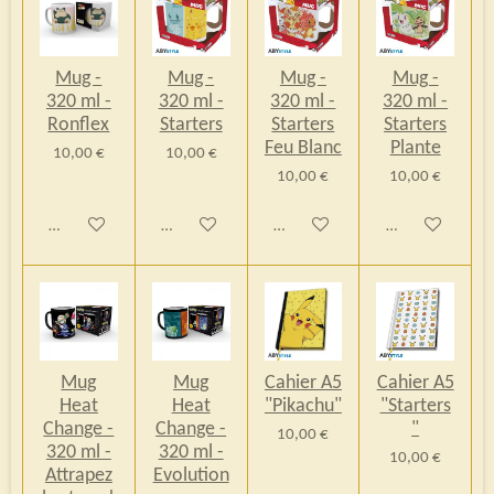
Mug -
Mug -
Mug -
Mug -
320 ml -
320 ml -
320 ml -
320 ml -
Ronflex
Starters
Starters
Starters
Feu Blanc
Plante
10,00 €
10,00 €
10,00 €
10,00 €
Ajouter au panier
Ajouter au panier
Ajouter au panier
Ajouter au pani
Mug
Mug
Cahier A5
Cahier A5
Heat
Heat
"Pikachu"
"Starters
Change -
Change -
"
10,00 €
320 ml -
320 ml -
10,00 €
Attrapez
Evolution