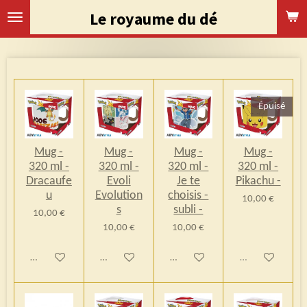
Passer
Le royaume du dé
au
contenu
principal
Épuisé
Mug -
Mug -
Mug -
Mug -
320 ml -
320 ml -
320 ml -
320 ml -
Dracaufe
Evoli
Je te
Pikachu -
u
Evolution
choisis -
10,00 €
s
subli -
10,00 €
10,00 €
10,00 €
Ajouter au panier
Ajouter au panier
Ajouter au panier
Épuisé