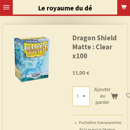
Passer
Le royaume du dé
au
contenu
principal
Dragon Shield
Matte : Clear
x100
11,00 €
Ajouter
au
panier
Pochettes transparentes
de la marque Dragon