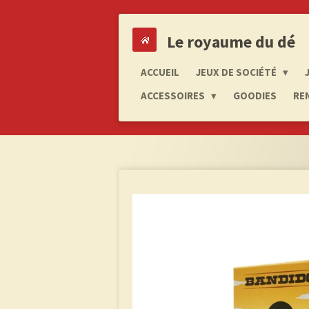
Passer
au
Le royaume du dé
contenu
principal
ACCUEIL
JEUX DE SOCIÉTÉ
ACCESSOIRES
GOODIES
RE