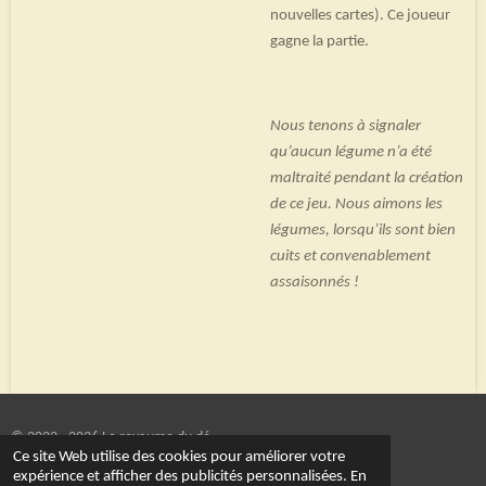
nouvelles cartes). Ce joueur
gagne la partie.
Nous tenons à signaler
qu’aucun légume n’a été
maltraité pendant la création
de ce jeu. Nous aimons les
légumes, lorsqu’ils sont bien
cuits et convenablement
assaisonnés !
© 2022 - 2026 Le royaume du dé
Ce site Web utilise des cookies pour améliorer votre
Propulsé par
Webador
expérience et afficher des publicités personnalisées. En