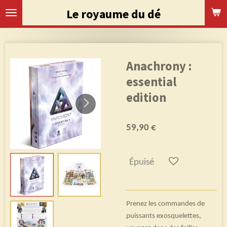
Passer
Le royaume du dé
au
contenu
principal
Anachrony :
essential
edition
59,90 €
Épuisé
Prenez les commandes de
puissants exosquelettes,