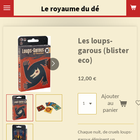
Passer
Le royaume du dé
au
contenu
principal
Les loups-
garous (blister
eco)
12,00 €
Ajouter
au
panier
Chaque nuit, de cruels loups-
garous éliminent un