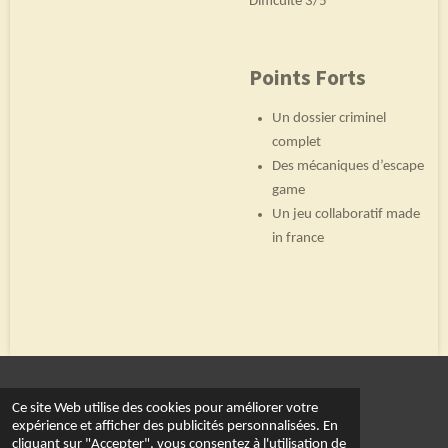
Difficulté 3/5
Points Forts
Un dossier criminel
complet
Des mécaniques d’escape
game
Un jeu collaboratif made
in france
© 2022 - 2026 Le royaume du dé
Ce site Web utilise des cookies pour améliorer votre
Propulsé par
Webador
expérience et afficher des publicités personnalisées. En
cliquant sur "Accepter", vous consentez à l'utilisation de