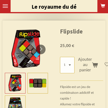
Passer
Le royaume du dé
au
contenu
principal
Flipslide
25,00 €
Ajouter
au
panier
Flipside est un jeu de
combinaison addictif et
rapide !
Allumez votre flipside et