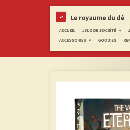
Passer
au
Le royaume du dé
contenu
principal
ACCUEIL
JEUX DE SOCIÉTÉ
ACCESSOIRES
GOODIES
RE