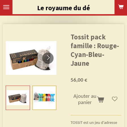
Passer
Le royaume du dé
au
contenu
principal
Tossit pack
famille : Rouge-
Cyan-Bleu-
Jaune
56,00 €
Ajouter au
panier
TOSSIT est un jeu d'adresse