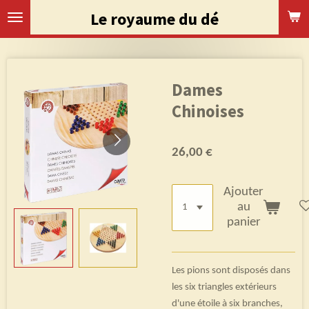
Passer
Le royaume du dé
au
contenu
principal
Dames
Chinoises
26,00 €
Ajouter
au
panier
Les pions sont disposés dans
les six triangles extérieurs
d'une étoile à six branches,