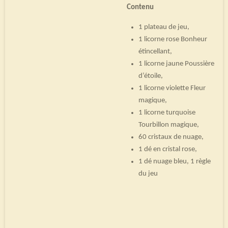
Contenu
1 plateau de jeu,
1 licorne rose Bonheur
étincellant,
1 licorne jaune Poussière
d’étoile,
1 licorne violette Fleur
magique,
1 licorne turquoise
Tourbillon magique,
60 cristaux de nuage,
1 dé en cristal rose,
1 dé nuage bleu, 1 règle
du jeu