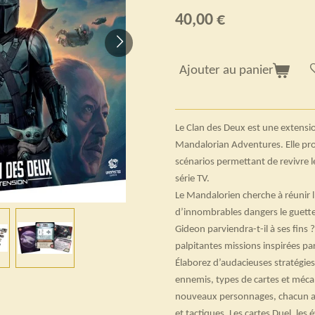
40,00 €
Ajouter au panier
Le Clan des Deux est une extensio
Mandalorian Adventures. Elle pr
scénarios permettant de revivre l
série TV.
Le Mandalorien cherche à réunir l
d’innombrables dangers le guetten
Gideon parviendra-t-il à ses fins 
palpitantes missions inspirées p
Élaborez d’audacieuses stratégi
ennemis, types de cartes et méca
nouveaux personnages, chacun av
et tactiques. Les cartes Duel, les