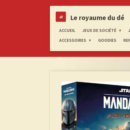
Passer
au
Le royaume du dé
contenu
principal
ACCUEIL
JEUX DE SOCIÉTÉ
ACCESSOIRES
GOODIES
RE