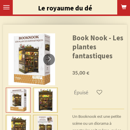
Passer
Le royaume du dé
au
contenu
principal
Book Nook - Les
plantes
fantastiques
35,00 €
Épuisé
Un Booknook est une petite
scène ou un diorama à