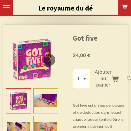
Passer
Le royaume du dé
au
contenu
principal
Got five
24,00 €
Ajouter
au
panier
Got Five est un jeu de logique
et de déduction dans lequel
chaque joueur tente d’être le
premier à deviner les 5