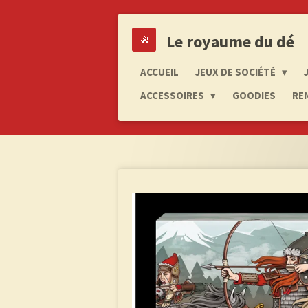
Passer
au
Le royaume du dé
contenu
principal
ACCUEIL
JEUX DE SOCIÉTÉ
ACCESSOIRES
GOODIES
RE