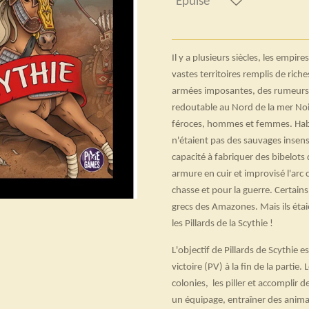
Épuisé
Il y a plusieurs siècles, les empir
vastes territoires remplis de riche
armées imposantes, des rumeurs
redoutable au Nord de la mer Noir
féroces, hommes et femmes. Habile
n'étaient pas des sauvages insens
capacité à fabriquer des bibelots 
armure en cuir et improvisé l'arc c
chasse et pour la guerre. Certains
grecs des Amazones. Mais ils étaie
les Pillards de la Scythie !
L'objectif de Pillards de Scythie e
victoire (PV) à la fin de la parti
colonies, les piller et accomplir
un équipage, entraîner des animau