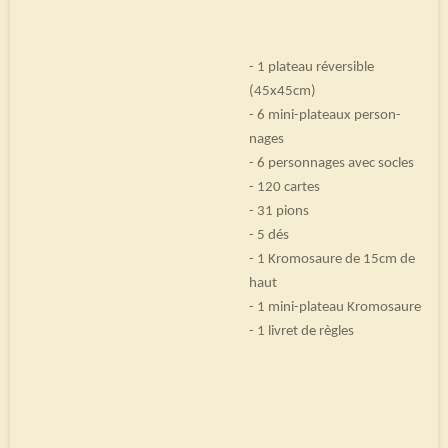
- 1 pla­teau réver­sible
(45x45cm)
- 6 mini-pla­teaux per­son­
nages
- 6 per­son­nages avec socles
- 120 cartes
- 31 pions
- 5 dés
- 1 Kro­mo­saure de 15cm de
haut
- 1 mini-pla­teau Kro­mo­saure
- 1 livret de règles