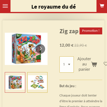
Passer
Le royaume du dé
au
contenu
principal
Zig zap
Promotion !
12,00 €
22,90 €
Ajouter
au
panier
But du jeu :
Chaque joueur doit tenter
d'être le premier à atteindre la