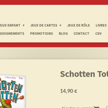
JEUX ENFANT
JEUX DE CARTES
JEUX DE RÔLE
LIVRES
NSEIGNEMENTS
PROMOTIONS
BLOG
CONTACT
CGV
Schotten To
14,90 €