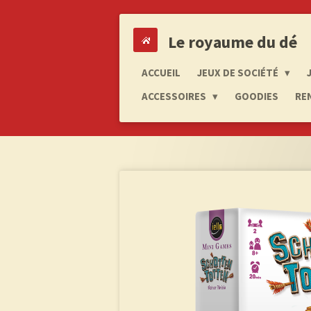
Passer
au
Le royaume du dé
contenu
principal
ACCUEIL
JEUX DE SOCIÉTÉ
ACCESSOIRES
GOODIES
RE