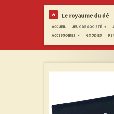
Passer
au
Le royaume du dé
contenu
principal
ACCUEIL
JEUX DE SOCIÉTÉ
ACCESSOIRES
GOODIES
RE