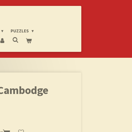
PUZZLES
u Cambodge